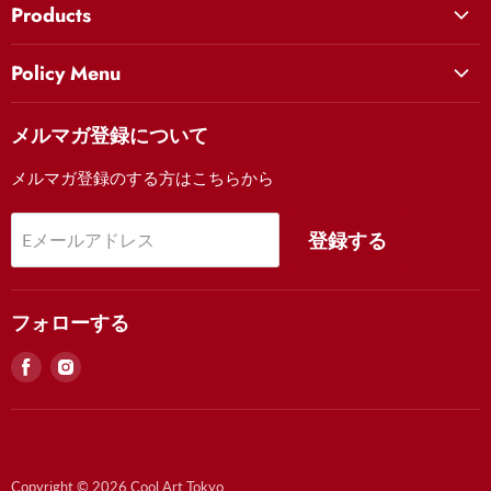
Products
ラインナップから選ぶ
ヒーロー
Cool Art Tokyo Houseプロジェクトについて
Policy Menu
美女
クールアート東京を知る
お問い合わせ
妖怪
メルマガ登録について
Movie
Contact Us (English)
歌舞伎
FAQ
メルマガ登録のする方はこちらから
FAQ
風景
お支払い・注文について
祭り
登録する
Eメールアドレス
配送・返品について
額装について
特定商取引法に基づく表記
フォローする
見
見
つ
つ
け
け
る
る
Facebook
Instagram
Copyright © 2026 Cool Art Tokyo.