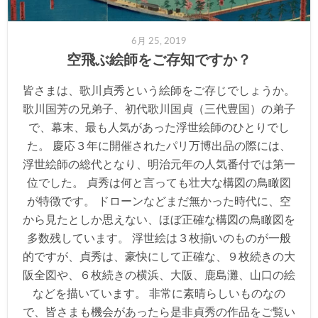
6月 25, 2019
空飛ぶ絵師をご存知ですか？
皆さまは、歌川貞秀という絵師をご存じでしょうか。
歌川国芳の兄弟子、初代歌川国貞（三代豊国）の弟子
で、幕末、最も人気があった浮世絵師のひとりでし
た。 慶応３年に開催されたパリ万博出品の際には、
浮世絵師の総代となり、明治元年の人気番付では第一
位でした。 貞秀は何と言っても壮大な構図の鳥瞰図
が特徴です。 ドローンなどまだ無かった時代に、空
から見たとしか思えない、ほぼ正確な構図の鳥瞰図を
多数残しています。 浮世絵は３枚揃いのものが一般
的ですが、貞秀は、豪快にして正確な、９枚続きの大
阪全図や、６枚続きの横浜、大阪、鹿島灘、山口の絵
などを描いています。 非常に素晴らしいものなの
で、皆さまも機会があったら是非貞秀の作品をご覧い