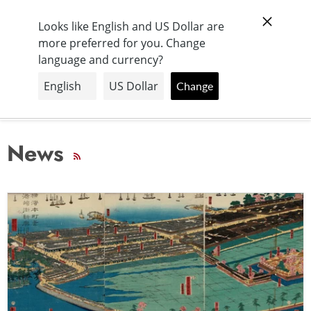
【日本全国送料無料】
Looks like English and US Dollar are
more preferred for you. Change
language and currency?
メ
カ
ニ
ー
Change
ュ
ト
ー
を
見
る
News
RSS