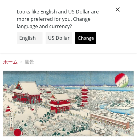
【日本全国送料無料】
Looks like English and US Dollar are
more preferred for you. Change
language and currency?
メ
カ
ニ
ー
Change
ュ
ト
ー
を
見
る
ホーム
風景