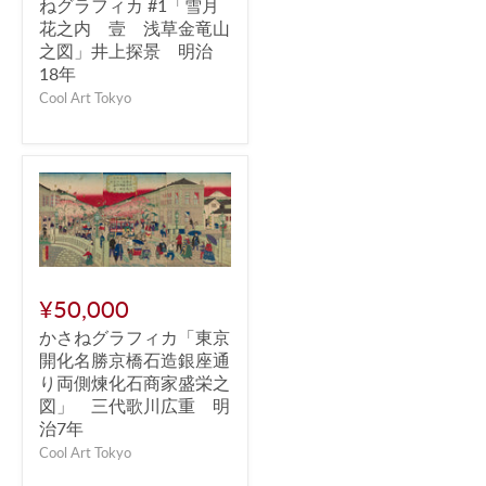
ねグラフィカ #1「雪月
花之内 壹 浅草金竜山
之図」井上探景 明治
18年
Cool Art Tokyo
¥50,000
かさねグラフィカ「東京
開化名勝京橋石造銀座通
り両側煉化石商家盛栄之
図」 三代歌川広重 明
治7年
Cool Art Tokyo