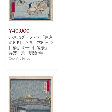
¥40,000
かさねグラフィカ「東京
名所四十八景 本所三つ
目橋より一つ目遠景」
昇斎一景 明治2年
Cool Art Tokyo