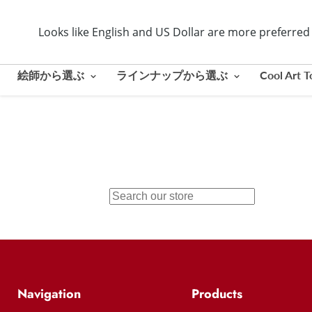
Looks like English and US Dollar are more preferre
絵師から選ぶ
ラインナップから選ぶ
Cool Ar
Navigation
Products