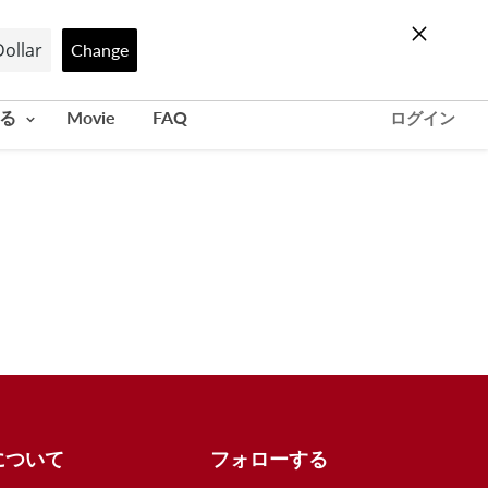
Change
カ
ー
ト
知る
Movie
FAQ
ログイン
を
見
る
について
フォローする