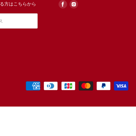
る方はこちらから
見
見
つ
つ
け
け
ス
る
る
Facebook
Instagram